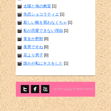
太陽と海の教室
[1]
失恋ショコラティエ
[1]
新しい靴を買わなくちゃ
[1]
私が恋愛できない理由
[1]
美女か野獣
[0]
美男ですね
[0]
花より男子
[0]
誰かが私にキスをした
[1]
(c) 2014
キスch
. All rights reserved.