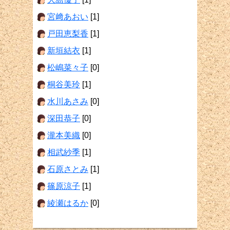
宮﨑あおい
[1]
戸田恵梨香
[1]
新垣結衣
[1]
松嶋菜々子
[0]
桐谷美玲
[1]
水川あさみ
[0]
深田恭子
[0]
瀧本美織
[0]
相武紗季
[1]
石原さとみ
[1]
篠原涼子
[1]
綾瀬はるか
[0]