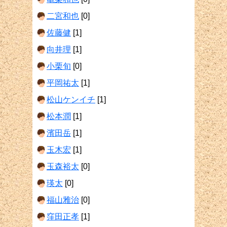
二宮和也
[0]
佐藤健
[1]
向井理
[1]
小栗旬
[0]
平岡祐太
[1]
松山ケンイチ
[1]
松本潤
[1]
濱田岳
[1]
玉木宏
[1]
玉森裕太
[0]
瑛太
[0]
福山雅治
[0]
窪田正孝
[1]