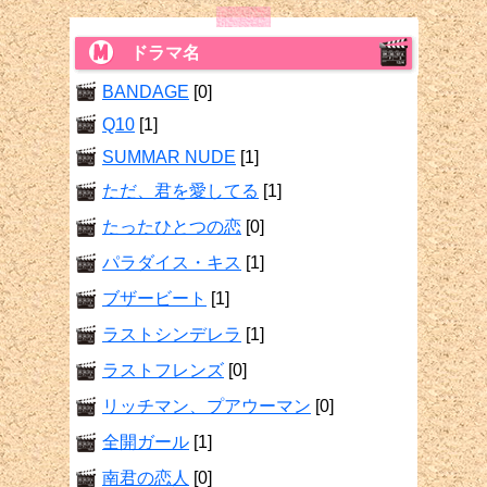
ドラマ名
BANDAGE
[0]
Q10
[1]
SUMMAR NUDE
[1]
ただ、君を愛してる
[1]
たったひとつの恋
[0]
パラダイス・キス
[1]
ブザービート
[1]
ラストシンデレラ
[1]
ラストフレンズ
[0]
リッチマン、プアウーマン
[0]
全開ガール
[1]
南君の恋人
[0]