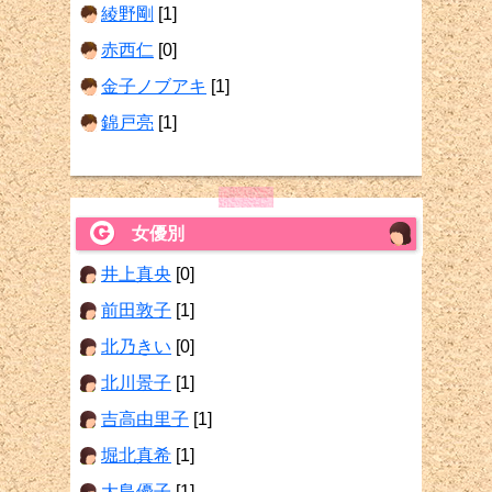
綾野剛
[1]
赤西仁
[0]
金子ノブアキ
[1]
錦戸亮
[1]
女優別
井上真央
[0]
前田敦子
[1]
北乃きい
[0]
北川景子
[1]
吉高由里子
[1]
堀北真希
[1]
大島優子
[1]