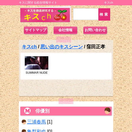
キスに関する総合情報サイト
キスch
サイトマップ
会社情報
お問い合わせ
キスch
/
思い出のキスシーン
/
窪田正孝
SUMMAR NUDE
俳優別
三浦春馬
[1]
亀梨和也
[0]