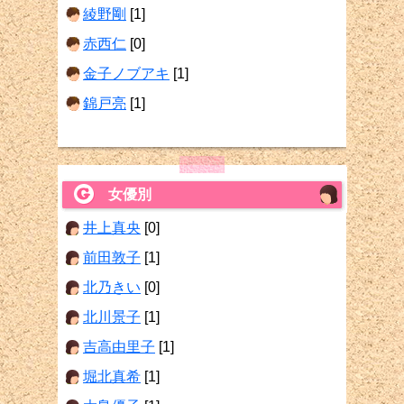
綾野剛
[1]
赤西仁
[0]
金子ノブアキ
[1]
錦戸亮
[1]
女優別
井上真央
[0]
前田敦子
[1]
北乃きい
[0]
北川景子
[1]
吉高由里子
[1]
堀北真希
[1]