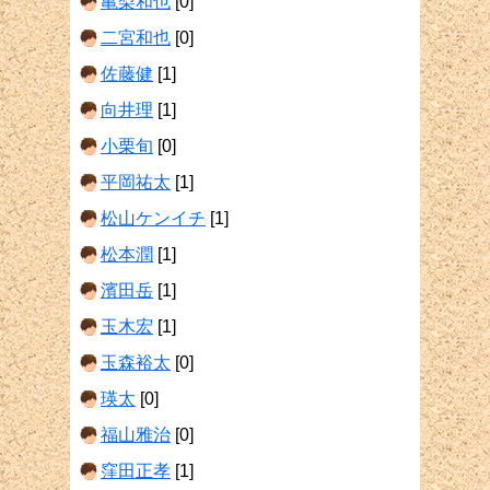
亀梨和也
[0]
二宮和也
[0]
佐藤健
[1]
向井理
[1]
小栗旬
[0]
平岡祐太
[1]
松山ケンイチ
[1]
松本潤
[1]
濱田岳
[1]
玉木宏
[1]
玉森裕太
[0]
瑛太
[0]
福山雅治
[0]
窪田正孝
[1]