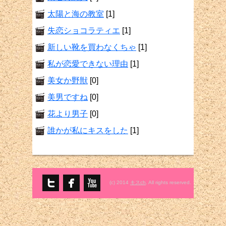
太陽と海の教室
[1]
失恋ショコラティエ
[1]
新しい靴を買わなくちゃ
[1]
私が恋愛できない理由
[1]
美女か野獣
[0]
美男ですね
[0]
花より男子
[0]
誰かが私にキスをした
[1]
(c) 2014
キスch
. All rights reserved.