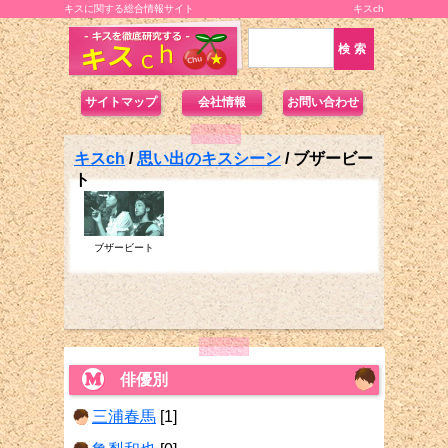
キスに関する総合情報サイト
キスch
サイトマップ
会社情報
お問い合わせ
キスch
/
思い出のキスシーン
/
ブザービー
ト
ブザービート
俳優別
三浦春馬
[1]