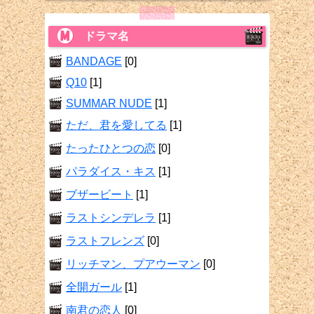
ドラマ名
BANDAGE
[0]
Q10
[1]
SUMMAR NUDE
[1]
ただ、君を愛してる
[1]
たったひとつの恋
[0]
パラダイス・キス
[1]
ブザービート
[1]
ラストシンデレラ
[1]
ラストフレンズ
[0]
リッチマン、プアウーマン
[0]
全開ガール
[1]
南君の恋人
[0]