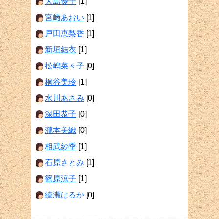
大島優子
[1]
宮﨑あおい
[1]
戸田恵梨香
[1]
新垣結衣
[1]
松嶋菜々子
[0]
桐谷美玲
[1]
水川あさみ
[0]
深田恭子
[0]
瀧本美織
[0]
相武紗季
[1]
石原さとみ
[1]
篠原涼子
[1]
綾瀬はるか
[0]