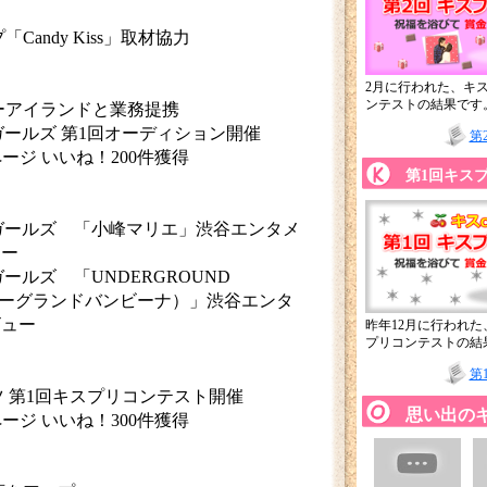
Candy Kiss」取材協力
2月に行われた、キス
ンテストの結果です
ーアイランドと業務提携
ガールズ 第1回オーディション開催
第
okページ いいね！200件獲得
第1回キス
ジガールズ 「小峰マリエ」渋谷エンタメ
ュー
ガールズ 「UNDERGROUND
ンダーグランドバンビーナ）」渋谷エンタ
ビュー
昨年12月に行われた
プリコンテストの結
第
ツ 第1回キスプリコンテスト開催
思い出の
okページ いいね！300件獲得