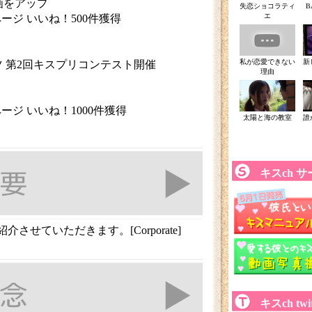
画をアップ
失恋ショコラティ
B
エ
okページ いいね！500件獲得
私が恋愛できない
新
ツ 第2回キスプリコンテスト開催
理由
okページ いいね！1000件獲得
太陽と海の教室
誰
キスch 
させていただきます。[Corporate]
キスch twit