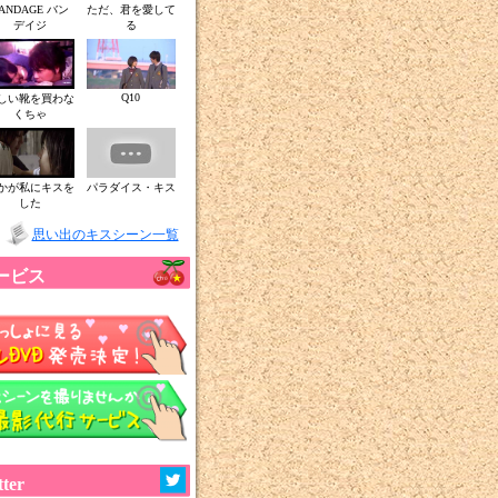
ANDAGE バン
ただ、君を愛して
デイジ
る
Q10
しい靴を買わな
くちゃ
かが私にキスを
パラダイス・キス
した
思い出のキスシーン一覧
サービス
ter