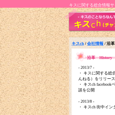
キスに関する総合情報サ
キスch
/
会社情報
/
沿革
沿革 History
- 2013/7 -
・ キスに関する総
んねる）をリリー
・ キスch face
談を公開
- 2013/8 -
・ キスch 街中イ