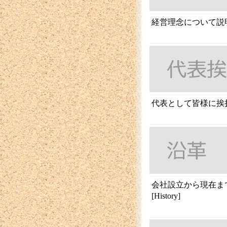
経営理念について説明さ
代表として皆様に挨拶をさ
会社設立から現在ま
[History]