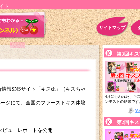
イト
サイトマップ
第3回キ
合情報SNSサイト「キスch」（キスちゃ
ス
4月に行われた、キス
ンテストの結果です
bookページにて、全国のファーストキス体験
第
第2回キ
ンタビューレポートを公開